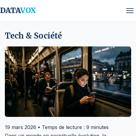
DATA
VOX
Tech & Société
19 mars 2026
•
Temps de lecture : 9 minutes
Dans un monde en perpétuelle évolution, la